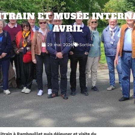
ITRAIN ET MUSÉE INTERNA
AVRIL
29 mai 2026
Sorties
itrain à Rambouillet puis déjeuner et visite du