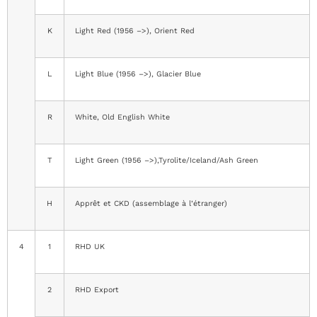
K
Light Red (1956 –>), Orient Red
L
Light Blue (1956 –>), Glacier Blue
R
White, Old English White
T
Light Green (1956 –>),Tyrolite/Iceland/Ash Green
H
Apprêt et CKD (assemblage à l’étranger)
4
1
RHD UK
2
RHD Export