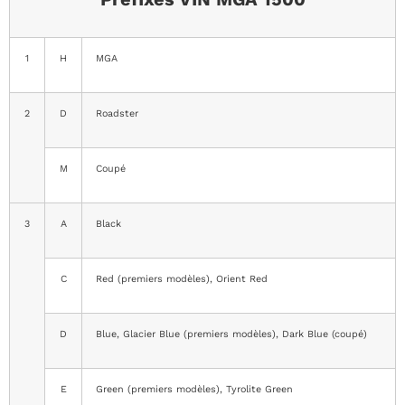
1
H
MGA
2
D
Roadster
M
Coupé
3
A
Black
C
Red (premiers modèles), Orient Red
D
Blue, Glacier Blue (premiers modèles), Dark Blue (coupé)
E
Green (premiers modèles), Tyrolite Green