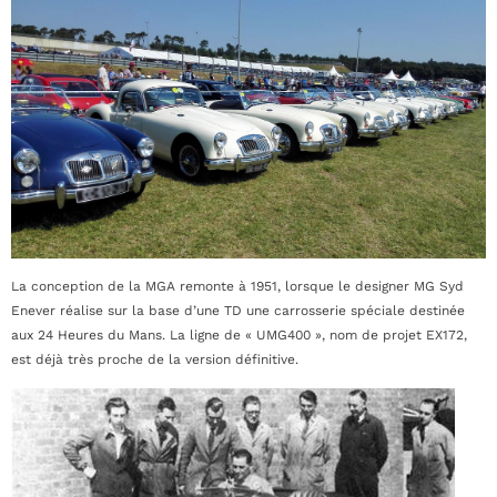
La conception de la MGA remonte à 1951, lorsque le designer MG Syd
Enever réalise sur la base d’une TD une carrosserie spéciale destinée
aux 24 Heures du Mans. La ligne de « UMG400 », nom de projet EX172,
est déjà très proche de la version définitive.