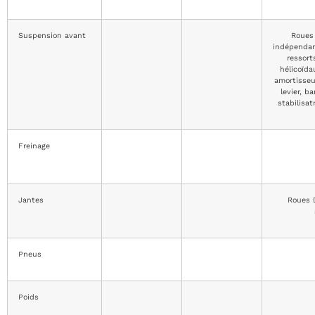
Suspension avant
Roues
indépendan
ressort
hélicoïda
amortisseu
levier, ba
stabilisat
Freinage
Jantes
Roues D
Pneus
Poids