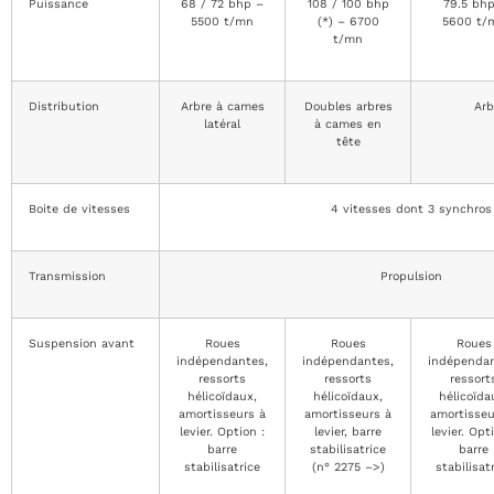
Puissance
68 / 72 bhp –
108 / 100 bhp
79.5 bhp
5500 t/mn
(*) – 6700
5600 t/
t/mn
Distribution
Arbre à cames
Doubles arbres
Arb
latéral
à cames en
tête
Boite de vitesses
4 vitesses dont 3 synchros
Transmission
Propulsion
Suspension avant
Roues
Roues
Roues
indépendantes,
indépendantes,
indépendan
ressorts
ressorts
ressort
hélicoïdaux,
hélicoïdaux,
hélicoïda
amortisseurs à
amortisseurs à
amortisseu
levier. Option :
levier, barre
levier. Opt
barre
stabilisatrice
barre
stabilisatrice
(n° 2275 –>)
stabilisat