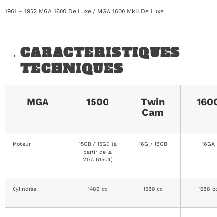
1961 – 1962 MGA 1600 De Luxe / MGA 1600 MkII De Luxe
CARACTERISTIQUES
TECHNIQUES
MGA
1500
Twin
160
Cam
Moteur
15GB / 15GD (à
16G / 16GB
16GA
partir de la
MGA 61504)
Cylindrée
1489 cc
1588 cc
1588 c