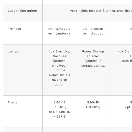
Suspension arrière
Pont rigide, ressorts à lames, amortisse
Freinage
Av : tambours
Av : disques
A
Arr : tambours
Arr : disques
Jantes
4Jx15 en tôle,
Roues Dunlop
4Jx15 en 
flasques
en acier,
e
ajourées,
ajourées, à
Roues f
enjoliveur
serrage central
chromé
Roues fils 48
rayons en
option
Pneus
5.60-15
5.90-15
5
(~155R15)
(~165R15)
opt.
opt. : 5.90-15
(~165R15)