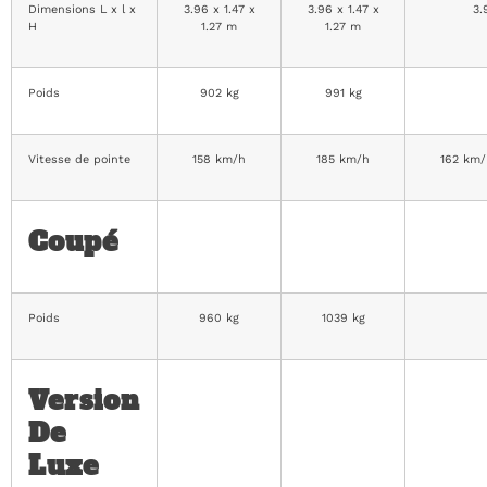
Dimensions L x l x
3.96 x 1.47 x
3.96 x 1.47 x
3.
H
1.27 m
1.27 m
Poids
902 kg
991 kg
Vitesse de pointe
158 km/h
185 km/h
162 km/
Coupé
Poids
960 kg
1039 kg
Version
De
Luxe