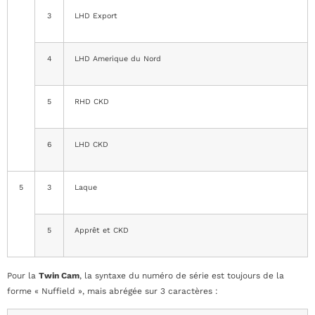
3
LHD Export
4
LHD Amerique du Nord
5
RHD CKD
6
LHD CKD
5
3
Laque
5
Apprêt et CKD
Pour la
Twin Cam
, la syntaxe du numéro de série est toujours de la
forme « Nuffield », mais abrégée sur 3 caractères :