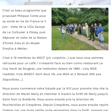
C’est un beau programme que
proposait Philippe Conte pour
sa sortie en Ile de France le 3
juin : visite de la Villa Savoye
de Le Corbusier à Poissy, puis
déjeuner et visite de la Maison
d’Emile Zola et du Musée
Dreyfus à Médan.
C’est à 19 membres du MGCF (y/c conjoints…) que nous nous sommes
retrouvés pour un café / croissants face au bien connu restaurant Le
Coq Hardi de Bougival, une institution datant de 1880 ; cinq MGB
roadster, trois MGBGT dont deux V8, une MGA et 2 Renault (MG pas
disponibles…).
Nous avons commencé notre balade par la N13 pour prendre très vite la
direction de Mareil Marly et cheminer à travers la forêt de Marly jusqu’à
Saint Nom la Bretêche. Nous avons ensuite pris la direction de
Feucherolles et Crespières. Depuis Crespières, nous avons ensuite rejoint
Orgeval par une toute petite route serpentant dans la forêt, passant par