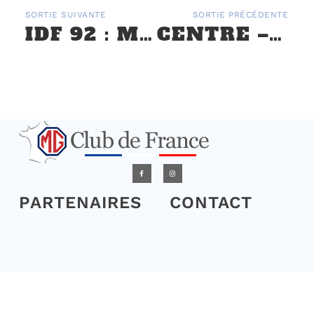
SORTIE SUIVANTE
SORTIE PRÉCÉDENTE
IDF 92 : MUSÉE RAMBOLITRAIN ET MUSÉE INTERNATIONAL D’ART NAÏF – 29 AVRIL
CENTRE – VAL DE LOIRE : 5ÈME SORTIE PRINTANIÈRE EN GÂTINAIS – 6 JUIN 2026
PARTENAIRES
CONTACT
L'association
L’association a pour but de regrouper en France un maximum