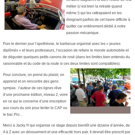
métier (c’est bien la retraite quand
même !) qui les rattrapaient en les
éloignant parfois de cet havre difficile à
quitter car entièrement dédié à notre
passion mécanique.
Puis le dernier jour l’apothéose, le barbecue organisé avec les « jeunes
diplômés » et leurs professeurs, l’occasion de refaire le monde automobile et
de déguster quelques petits canons de rosé (dans les limites bien entendu du
raisonnable et du code de la route si ces deux limites sont compatibles).
Pour conclure, on prend du plaisir, on
apprend et on rencontre des gens
sympas :
l’auteur de ces lignes rêve
d’une prochaine édition, niveau 2, voire
en ce qui le concerne d’une inscription
aux cours du soir pour tenter le CAP ou
le bac Pro…
Merci à Jacky !!! qui organise ce stage depuis bientôt une dizaine d’année, de
A à Z avec un dévouement et une efficacité hors pair. Il devrait être prescrit par