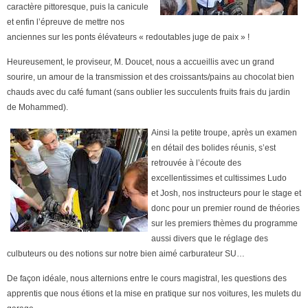
caractère pittoresque, puis la canicule
et enfin l’épreuve de mettre nos
anciennes sur le
s ponts élévateurs « redoutables juge de paix » !
Heureusement, le proviseur, M. Doucet, nous a accueillis avec un grand
sourire, un amour de la transmissio
n et des croissants/pains au chocolat bien
chauds avec du café fumant (sans oublier les succulents fruits frais du jardin
de Mohammed).
Ainsi la petit
e troupe, après un examen
en détail des bolides réunis, s’est
retrouvée à l’écoute des
excellentissimes et cultissimes Ludo
et Josh, nos instructeurs pour le stage et
donc pour un premier round de théories
sur les premiers thèmes du programme
aussi divers que le réglage des
culbuteurs ou des notions sur notre bien aimé carburateur SU…
De façon idéale, nous alternions entre le cours magistral, les questions des
apprentis que nous étions et la mise en pratique sur nos voitures, les mulets du