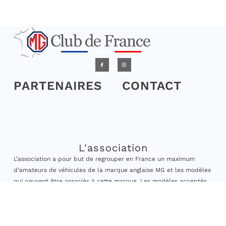
PARTENAIRES
CONTACT
L'association
L’association a pour but de regrouper en France un maximum
d’amateurs de véhicules de la marque anglaise MG et les modèles
qui peuvent être associés à cette marque. Les modèles acceptés
sont ceux dont la date de première mise en circulation est
antérieure au 31/12/2010.
Elle vise à encourager les adhérents à la sauvegarde et à la
préservation des véhicules anciens, à engager des actions de