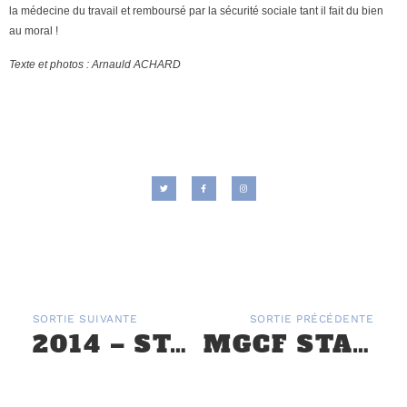
la médecine du travail et remboursé par la sécurité sociale tant il fait du bien
au moral !
Texte et photos : Arnauld ACHARD
SORTIE SUIVANTE
SORTIE PRÉCÉDENTE
2014 – STAGE D’INITIATION MÉCANIQUE MG CLUB DE FRANCE DU 23 AU 26 JUIN
MGCF STAGE MÉCANIQUE INITIATION DU 27 AU 30 JUIN 2022