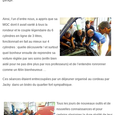
garage.
Ainsi, l’un d’entre nous, a appris que sa
MGC dont il avait vanté à tous la
rondeur et le couple légendaire du 6
cylindres en ligne
de 3 litres,
f
o
n
cti
o
nnait en fait au mieux sur 4
cylindres : quelle découverte ! et surtout
quel bonheur ensuite de reprendre sa
voiture réglée par ses soins (enfin bien
aidé po
ur ne pas dire plus par nos professeurs) et de l’entendre ronronner
comme un félin bienheureux …
Ces séances étaient entrecoupées par un déjeuner organisé au cordeau par
Jacky dans un bistro du quartier fort sympathique.
Tous les jours de nouveaux outils et de
nouvelles connaissances et pour
certains stagiaires la dure
réalité de leur