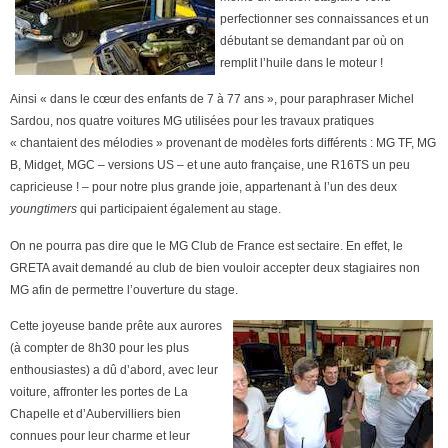
perfectionner ses connaissances et un
débutant se demandant par où on
remplit l’huile dans le moteur !
Ainsi « dans le cœur des enfants de 7 à 77 ans », pour paraphraser Michel
Sardou, nos quatre voitures MG utilisées pour les travaux pratiques
« chantaient des mélodies » provenant de modèles forts différents : MG TF, MG
B, Midget, MGC – versions US – et une auto française, une R16TS un peu
capricieuse ! – pour notre plus grande joie, appartenant à l’un des deux
youngtimers
qui participaient également au stage.
On ne pourra pas dire que le MG Club de France est sectaire. En effet, le
GRETA avait demandé au club de bien vouloir accepter deux stagiaires non
MG afin de permettre l’ouverture du stage.
Cette joyeuse bande prête aux aurores
(à compter de 8h30 pour les plus
enthousiastes) a dû d’abord, avec leur
voiture, affronter les porte
s
d
e La
Chapelle et d’Aubervilliers bien
connues pour leur charme et leur