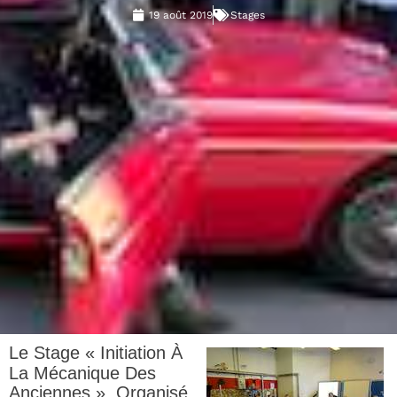
19 août 2019
Stages
Le Stage « Initiation À
La Mécanique Des
Anciennes », Organisé