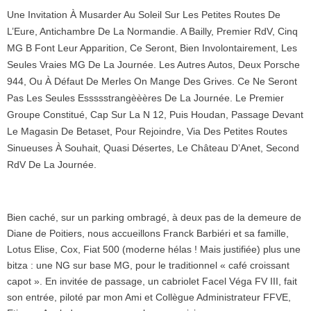
Une Invitation À Musarder Au Soleil Sur Les Petites Routes De
L’Eure, Antichambre De La Normandie. A Bailly, Premier RdV, Cinq
MG B Font Leur Apparition, Ce Seront, Bien Involontairement, Les
Seules Vraies MG De La Journée. Les Autres Autos, Deux Porsche
944, Ou À Défaut De Merles On Mange Des Grives. Ce Ne Seront
Pas Les Seules Essssstrangèèères De La Journée. Le Premier
Groupe Constitué, Cap Sur La N 12, Puis Houdan, Passage Devant
Le Magasin De Betaset, Pour Rejoindre, Via Des Petites Routes
Sinueuses À Souhait, Quasi Désertes, Le Château D’Anet, Second
RdV De La Journée.
Bien caché, sur un parking ombragé, à deux pas de la demeure de
Diane de Poitiers, nous accueillons Franck Barbiéri et sa famille,
Lotus Elise, Cox, Fiat 500 (moderne hélas ! Mais justifiée) plus une
bitza : une NG sur base MG, pour le traditionnel « café croissant
capot ». En invitée de passage, un cabriolet Facel Véga FV III, fait
son entrée, piloté par mon Ami et Collègue Administrateur FFVE,