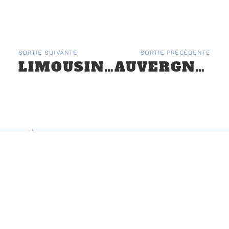
SORTIE SUIVANTE
SORTIE PRÉCÉDENTE
LIMOUSIN : BOURSE D’ÉCHANGE À UZERCHE LES 20 ET 21 JUILLET
AUVERGNE : TROIS PETITS TOURS À CHARADE POUR LES 100 ANS DE LA MARQUE MG – 3 & 4 AOÛT 2024
PARTENAIRES
CONTACT