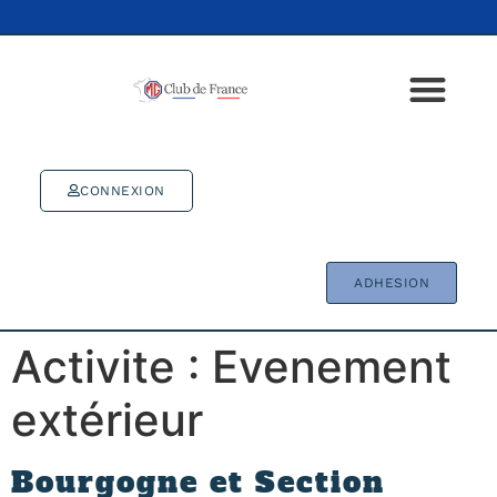
CONNEXION
ADHESION
Activite :
Evenement
extérieur
Bourgogne et Section