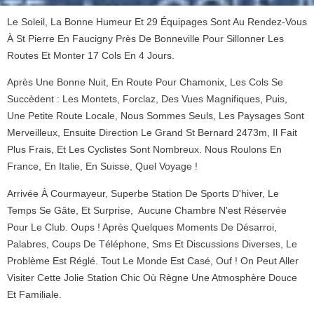
Le Soleil, La Bonne Humeur Et 29 Équipages Sont Au Rendez-Vous
À St Pierre En Faucigny Près De Bonneville Pour Sillonner Les
Routes Et Monter 17 Cols En 4 Jours.
Après Une Bonne Nuit, En Route Pour Chamonix, Les Cols Se
Succèdent : Les Montets, Forclaz, Des Vues Magnifiques, Puis,
Une Petite Route Locale, Nous Sommes Seuls, Les Paysages Sont
Merveilleux, Ensuite Direction Le Grand St Bernard 2473m, Il Fait
Plus Frais, Et Les Cyclistes Sont Nombreux. Nous Roulons En
France, En Italie, En Suisse, Quel Voyage !
Arrivée À Courmayeur, Superbe Station De Sports D'hiver, Le
Temps Se Gâte, Et Surprise, Aucune Chambre N'est Réservée
Pour Le Club. Oups ! Après Quelques Moments De Désarroi,
Palabres, Coups De Téléphone, Sms Et Discussions Diverses, Le
Problème Est Réglé. Tout Le Monde Est Casé, Ouf ! On Peut Aller
Visiter Cette Jolie Station Chic Où Règne Une Atmosphère Douce
Et Familiale.