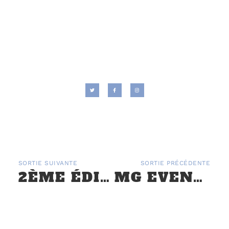
SORTIE SUIVANTE
SORTIE PRÉCÉDENTE
2ÈME ÉDITION DU PETIT SOLOGNOT – 18 AU 20 SEPTEMBRE
MG EVENT OF THE YEAR A PORTO – 3 AU 6 AOÛT