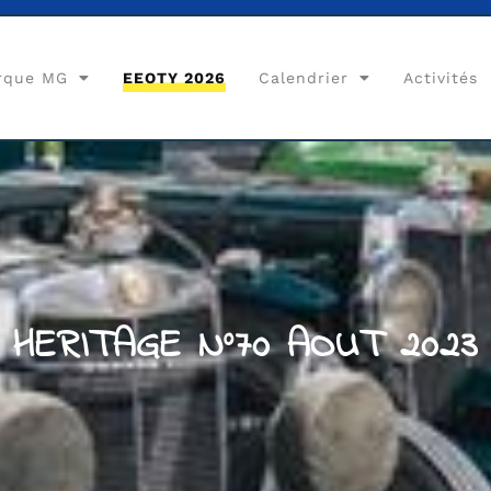
rque MG
EEOTY 2026
Calendrier
Activités
HERITAGE N°70 AOUT 2023