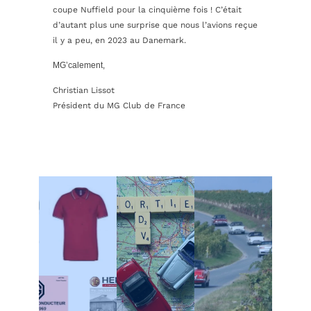
coupe Nuffield pour la cinquième fois ! C’était
d’autant plus une surprise que nous l’avions reçue
il y a peu, en 2023 au Danemark.
MG’calement,
Christian Lissot
Président du MG Club de France
Calendrier
Vêtements et
national
accessoires
Calendriers
Badges de
régionaux
Comptes
calandre
Calendrier
rendus de
Documentation
section MG
rallyes, salons,
technique
Sport
MG DAYs…
Revue Heritage
Calendrier