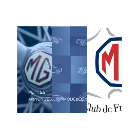
Annonces de
ventes ou
Rejoignez-nous !
Présentation
d’achat de
des modèles de
voitures MG ou
ADHERER
la gamme MG
de pièces et
accessoires
PETITES
ANNONCES
MODÈLES
ADHERER