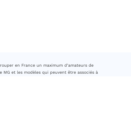
regrouper en France un maximum d’amateurs de
e MG et les modèles qui peuvent être associés à
eptés sont ceux dont la date de première mise
u 31/12/2010.
rents à la sauvegarde et à la préservation des
es actions de formation et organiser des sorties,
turel et historique ainsi que participer à des