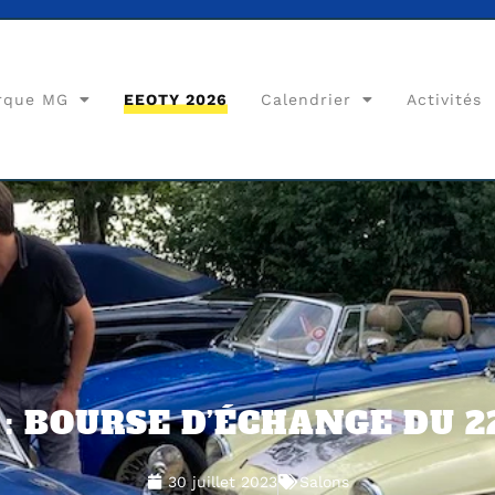
rque MG
EEOTY 2026
Calendrier
Activités
: BOURSE D’ÉCHANGE DU 2
30 juillet 2023
Salons