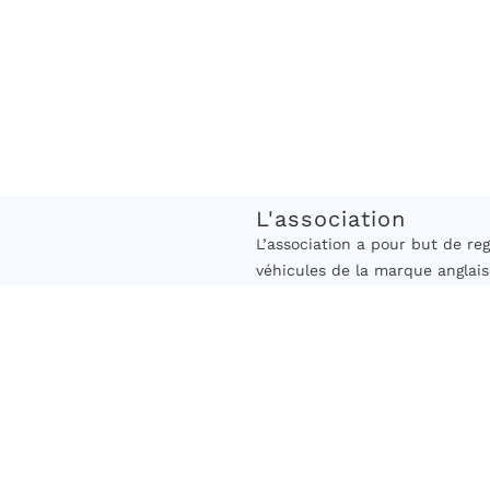
L'association
L’association a pour but de 
véhicules de la marque anglais
cette marque. Les modèles acc
en circulation est antérieure a
Elle vise à encourager les adhé
véhicules anciens, à engager d
rassemblements à caractère cul
actions caritatives. »