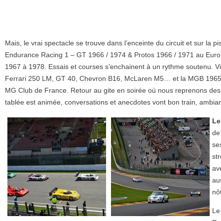
Mais, le vrai spectacle se trouve dans l’enceinte du circuit et sur la p
Endurance Racing 1 – GT 1966 / 1974 & Protos 1966 / 1971 au Euro 
1967 à 1978. Essais et courses s’enchainent à un rythme soutenu. V
Ferrari 250 LM, GT 40, Chevron B16, McLaren M5… et la MGB 1965
MG Club de France. Retour au gite en soirée où nous reprenons des
tablée est animée, conversations et anecdotes vont bon train, ambia
Le
de 
se
st
av
au
nô
Le