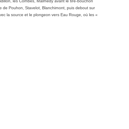
idillon, les Combes, Malmedy avant le tire-bouchon
he de Pouhon, Stavelot, Blanchimont, puis debout sur
 avec la source et le plongeon vers Eau Rouge, où les «
 seconde nous permet de profiter finalement de ce
cipants pour ce weekend exaltant et chaleureux qui se
!!