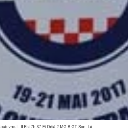
Coutevroult. Il Est 7h 37 Et Déjà 2 MG B GT Sont Là