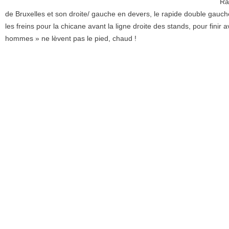
Ra
de Bruxelles et son droite/ gauche en devers, le rapide double gauc
les freins pour la chicane avant la ligne droite des stands, pour finir
hommes » ne lèvent pas le pied, chaud !
Si la première séance est écourtée suite à un incident de course, la
magnifique circuit.
Il est temps de repartir, merci à Christian, Philippe et tous les parti
termine avec le soleil et nous laisse déjà envisager l’année prochaine 
Denis Vasdeboncoeur