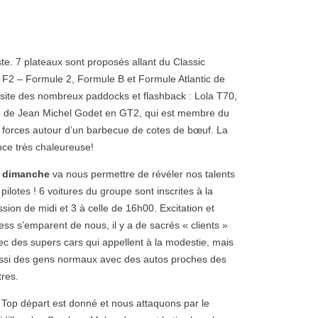
iste. 7 plateaux sont proposés allant du Classic
F2 – Formule 2, Formule B et Formule Atlantic de
isite des nombreux paddocks et flashback : Lola T70,
 de Jean Michel Godet en GT2, qui est membre du
 forces autour d’un barbecue de cotes de bœuf. La
nce très chaleureuse!
 dimanche
va nous permettre de révéler nos talents
pilotes ! 6 voitures du groupe sont inscrites à la
ssion de midi et 3 à celle de 16h00. Excitation et
ress s’emparent de nous, il y a de sacrés « clients »
ec des supers cars qui appellent à la modestie, mais
ssi des gens normaux avec des autos proches des
tres.
 Top départ est donné et nous attaquons par le