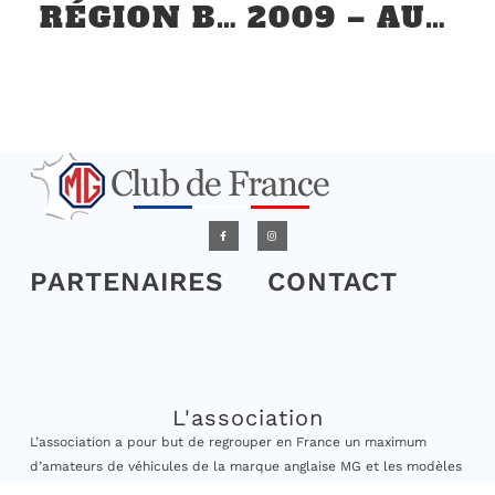
RÉGION BOURGOGNE : CLASSIC-DAYS 2023 À MAGNY-COURS – 29 ET 30 AVRIL
2009 – AUTODROME HERITAGE FESTIVAL MONTLHÉRY 19 SEPTEMBRE
PARTENAIRES
CONTACT
L'association
L’association a pour but de regrouper en France un maximum
d’amateurs de véhicules de la marque anglaise MG et les modèles
qui peuvent être associés à cette marque. Les modèles acceptés