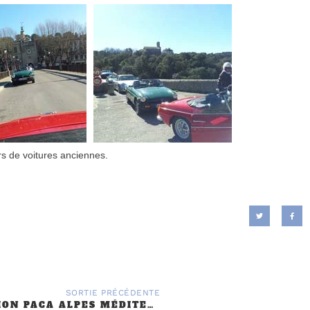
s de voitures anciennes.
SORTIE PRÉCÉDENTE
RALLYE RÉGION PACA ALPES MÉDITERRANÉE « ROUTE DU MIMOSA » DU 26 AU 27 FÉVRIER