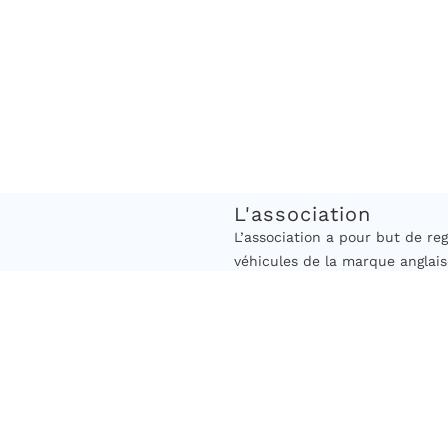
L'association
L’association a pour but de 
véhicules de la marque anglais
cette marque. Les modèles acc
en circulation est antérieure a
Elle vise à encourager les adhé
véhicules anciens, à engager d
rassemblements à caractère cul
actions caritatives. »