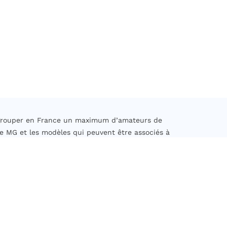
regrouper en France un maximum d’amateurs de
e MG et les modèles qui peuvent être associés à
eptés sont ceux dont la date de première mise
u 31/12/2010.
rents à la sauvegarde et à la préservation des
es actions de formation et organiser des sorties,
turel et historique ainsi que participer à des