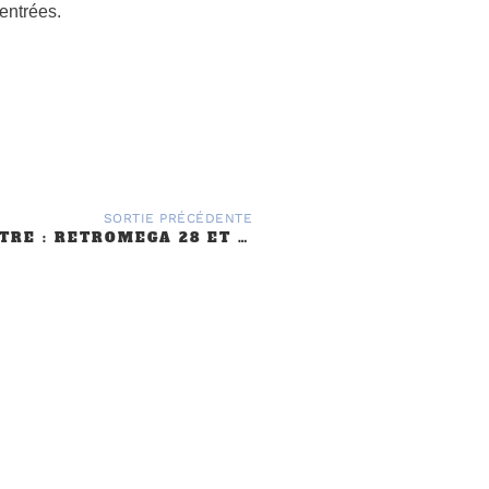
entrées.
SORTIE PRÉCÉDENTE
RÉGION CENTRE : RETROMEGA 28 ET 29 JANVIER 2023
L'association