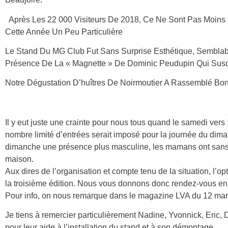
Après Les 22 000 Visiteurs De 2018, Ce Ne Sont Pas Moins 
Cette Année Un Peu Particulière
Le Stand Du MG Club Fut Sans Surprise
Esthétique, Semblab
Pré
Sence De La « Magnette » De Dominic Peudupin Qui Suscit
Notre Dégustation D’huîtres De Noirmoutier A Rassemblé B
Il y eut juste une crainte pour nous tous quand le samedi ver
nombre limité d’entrées serait imposé pour la journée du dima
dimanche une présence plus masculine, les mamans ont sans d
maison.
Aux dires de l’organisation et compte tenu de la situation, l’o
la troisième édition. Nous vous donnons donc rendez-vous e
n
Pour info, on nous remarque dans le magazine LVA du 12 mar
Je tiens à remercier particulièrement Nadine, Yvonnick, Eric,
pour leur aide à l’installation du stand et à son
démontage.