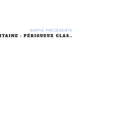
SORTIE PRÉCÉDENTE
RÉGION AQUITAINE : PÉRIGUEUX CLASSIC AUTO 11 ET 12 FÉVRIER
L'association
L’association a pour but de 
véhicules de la marque anglais
cette marque. Les modèles acc
en circulation est antérieure a