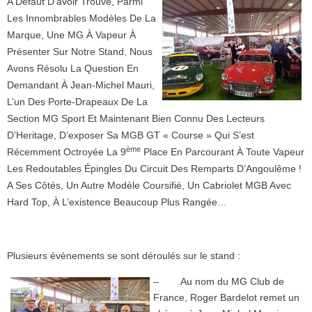
A Défaut D’avoir Trouvé, Parmi
Les Innombrables Modèles De La
Marque, Une MG À Vapeur À
Présenter Sur Notre Stand, Nous
Avons Résolu La Question En
Demandant À Jean-Michel Mauri,
L’un Des Porte-Drapeaux De La
Section MG Sport Et Maintenant Bien Connu Des Lecteurs
D’Heritage, D’exposer Sa MGB GT « Course » Qui S’est
Ème
Récemment Octroyée La 9
Place En Parcourant À Toute Vapeur
Les Redoutables Épingles Du Circuit Des Remparts D’Angoulême !
A Ses Côtés, Un Autre Modèle Coursifié, Un Cabriolet MGB Avec
Hard Top, À L’existence Beaucoup Plus Rangée…
Plusieurs évènements se sont déroulés sur le stand :
– Au nom du MG Club de
France, Roger Bardelot remet un