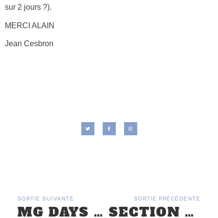
sur 2 jours ?).
MERCI ALAIN
Jean Cesbron
SORTIE SUIVANTE
SORTIE PRÉCÉDENTE
MG DAYS RÉGION PAYS DE LA LOIRE – « LA TÊTE ET LES JAMBES » DU 11 OCTOBRE 2020
SECTION JEUNES : WEEK-END DU 27 AOÛT À BRÉHÉMONT