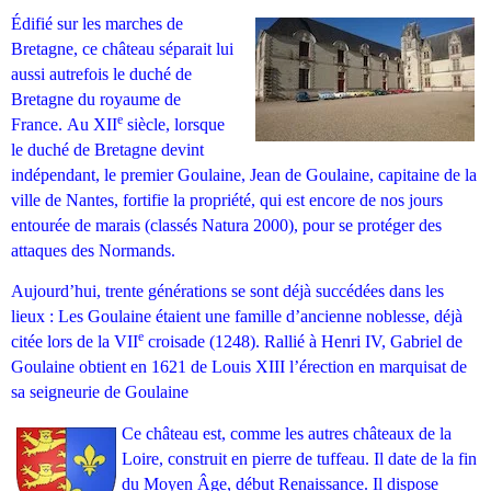
Édifié sur les
marches de
Bretagne
, ce château séparait lui
aussi autrefois le
duché de
Bretagne
du royaume de
e
France. Au
XII
siècle
, lorsque
le
duché de Bretagne
devint
indépendant, le premier Goulaine,
Jean de Goulaine
,
capitaine de la
ville
de
Nantes
, fortifie la propriété, qui est encore de nos jours
entourée de marais (classés
Natura 2000
), pour se protéger des
attaques des Normands.
Aujourd’hui, trente générations se sont déjà succédées dans les
lieux : Les
Goulaine
étaient une famille d’ancienne noblesse, déjà
e
citée lors de la
VII
croisade
(1248). Rallié à Henri IV,
Gabriel de
Goulaine
obtient en 1621 de
Louis XIII
l’érection en
marquisat
de
sa seigneurie de Goulaine
Ce château est, comme les autres châteaux de la
Loire, construit en pierre de tuffeau. Il date de la fin
du
Moyen Âge
, début
Renaissance
. Il dispose