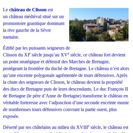
Le
château de Clisson
est
un
château
médiéval situé sur un
promontoire granitique dominant
la rive gauche de la
Sèvre
nantaise
.
Édifié par les puissants
seigneurs de
e
e
Clisson
du
XI
siècle
jusqu’au
XV
siècle
, ce
château fort
devient
un point stratégique et défensif des
Marches de Bretagne
,
protégeant la frontière du
duché de Bretagne
. Le château n’est alors
qu’une enceinte polygonale agrémentée de tours défensives. Après
la chute des seigneurs de Clisson, le château devient la propriété
des
ducs de Bretagne
puis de leurs descendants. Le duc
François II
de Bretagne
(le père d’Anne de Bretagne) transforme le château en
véritable forteresse avec l’adjonction d’une seconde enceinte munie
de nombreuses tours défensives couvrant la partie ouest, plus
exposée.
e
Déserté par ses châtelains au milieu du
XVIII
siècle
, le château est