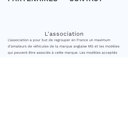
L'association
L’association a pour but de regrouper en France un maximum
d’amateurs de véhicules de la marque anglaise MG et les modèles
qui peuvent être associés à cette marque. Les modèles acceptés
sont ceux dont la date de première mise en circulation est
antérieure au 31/12/2010.
Elle vise à encourager les adhérents à la sauvegarde et à la
préservation des véhicules anciens, à engager des actions de
formation et organiser des sorties, rassemblements à caractère
culturel et historique ainsi que participer à des actions
caritatives. »
© 2026, MG Club de France, tous droits réservés