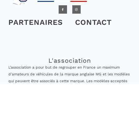
PARTENAIRES
CONTACT
L'association
L’association a pour but de regrouper en France un maximum
d’amateurs de véhicules de la marque anglaise MG et les modèles
qui peuvent être associés à cette marque. Les modèles acceptés
sont ceux dont la date de première mise en circulation est
antérieure au 31/12/2010.
Elle vise à encourager les adhérents à la sauvegarde et à la
préservation des véhicules anciens, à engager des actions de
formation et organiser des sorties, rassemblements à caractère
culturel et historique ainsi que participer à des actions
caritatives. »