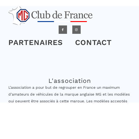
PARTENAIRES
CONTACT
L'association
L’association a pour but de regrouper en France un maximum
d’amateurs de véhicules de la marque anglaise MG et les modèles
qui peuvent être associés à cette marque. Les modèles acceptés
sont ceux dont la date de première mise en circulation est
antérieure au 31/12/2010.
Elle vise à encourager les adhérents à la sauvegarde et à la
préservation des véhicules anciens, à engager des actions de
formation et organiser des sorties, rassemblements à caractère