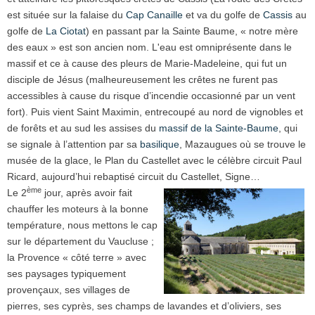
est située sur la falaise du
Cap Canaille
et va du golfe de
Cassis
au
golfe de
La Ciotat
) en passant par la Sainte Baume, « notre mère
des eaux » est son ancien nom. L'eau est omniprésente dans le
massif et ce à cause des pleurs de Marie-Madeleine, qui fut un
disciple de Jésus (malheureusement les crêtes ne furent pas
accessibles à cause du risque d’incendie occasionné par un vent
fort). Puis vient Saint Maximin, entrecoupé au nord de vignobles et
de forêts et au sud les assises du
massif de la Sainte-Baume
, qui
se signale à l’attention par sa
basilique
, Mazaugues où se trouve le
musée de la glace, le Plan du Castellet avec le célèbre circuit Paul
Ricard, aujourd’hui rebaptisé circuit du Castellet, Signe…
ème
Le 2
jo
ur, après avoir fait
chauffer les moteurs à la bonne
température, nous mettons le cap
sur le département du Vaucluse ;
la Provence « côté terre » avec
ses paysages typiquement
provençaux, ses villages de
pierres, ses cyprès, ses champs de lavandes et d’oliviers, ses