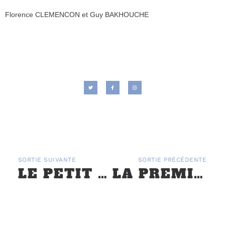
Florence CLEMENCON et Guy BAKHOUCHE
SORTIE SUIVANTE
SORTIE PRÉCÉDENTE
LE PETIT SOLOGNOT, « L’AUTOMNE DES FLEURS DE LYS » – 9,10 ET 11 SEPTEMBRE 2016
LA PREMIÈRE ‘NORMANDINE’ LES 9 ET 10 JUIN 2018