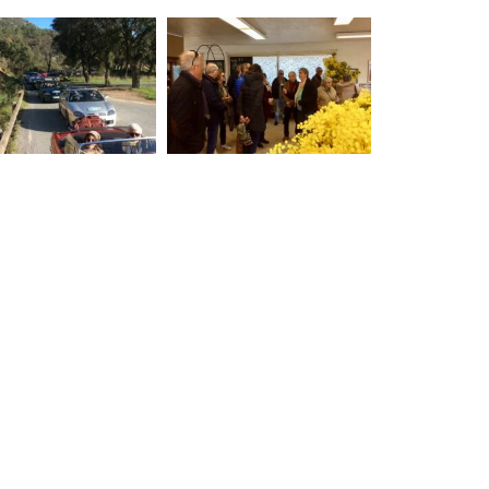
SORTIE PRÉCÉDENTE
MIDI PYRÉNÉES : LE RALLYE DE L’AG À ALBI – 4 AU 6 AVRIL