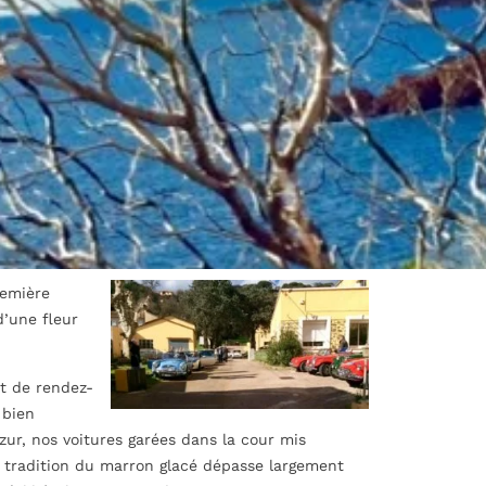
remière
d’une fleur
nt de rendez-
 bien
ur, nos voitures garées dans la cour mis
a tradition du marron glacé dépasse largement