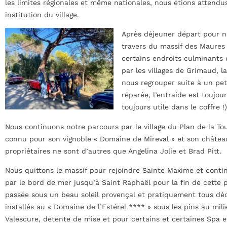
les limites régionales et même nationales, nous étions attendu
institution du village.
Après déjeuner départ pour n
travers du massif des Maures 
certains endroits culminants 
par les villages de Grimaud, l
nous regrouper suite à un pet
réparée, l’entraide est toujou
toujours utile dans le coffre !)
Nous continuons notre parcours par le village du Plan de la T
connu pour son vignoble « Domaine de Mireval » et son châtea
propriétaires ne sont d’autres que Angelina Jolie et Brad Pitt.
Nous quittons le massif pour rejoindre Sainte Maxime et conti
par le bord de mer jusqu’à Saint Raphaël pour la fin de cette 
passée sous un beau soleil provençal et pratiquement tous dé
installés au « Domaine de l’Estérel **** » sous les pins au mili
Valescure, détente de mise et pour certains et certaines Spa 