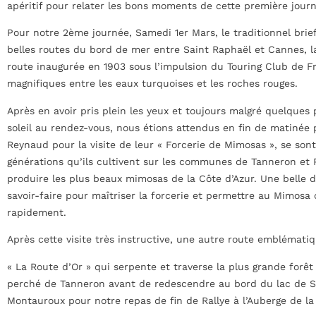
apéritif pour relater les bons moments de cette première journ
Pour notre 2ème journée, Samedi 1er Mars, le traditionnel brie
belles routes du bord de mer entre Saint Raphaël et Cannes, la
route inaugurée en 1903 sous l’impulsion du Touring Club de 
magnifiques entre les eaux turquoises et les roches rouges.
Après en avoir pris plein les yeux et toujours malgré quelques 
soleil au rendez-vous, nous étions attendus en fin de matinée p
Reynaud pour la visite de leur « Forcerie de Mimosas », se sont
générations qu’ils cultivent sur les communes de Tanneron et
produire les plus beaux mimosas de la Côte d’Azur. Une belle 
savoir-faire pour maîtriser la forcerie et permettre au Mimosa 
rapidement.
Après cette visite très instructive, une autre route emblématiq
« La Route d’Or » qui serpente et traverse la plus grande forêt
perché de Tanneron avant de redescendre au bord du lac de Sai
Montauroux pour notre repas de fin de Rallye à l’Auberge de la