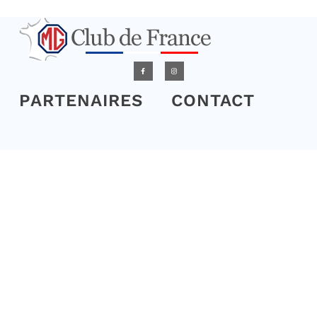
PARTENAIRES
CONTACT
L'association
L’association a pour but de regrouper en France un maximum
d’amateurs de véhicules de la marque anglaise MG et les modèles
qui peuvent être associés à cette marque. Les modèles acceptés
sont ceux dont la date de première mise en circulation est
antérieure au 31/12/2010.
Elle vise à encourager les adhérents à la sauvegarde et à la
préservation des véhicules anciens, à engager des actions de
formation et organiser des sorties, rassemblements à caractère