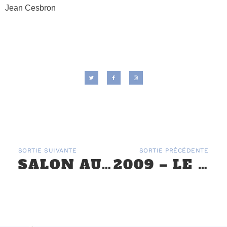
Jean Cesbron
SORTIE SUIVANTE
SORTIE PRÉCÉDENTE
SALON AUTO MOTO CLASSIC DE TOULOUSE – 24 AU 26 SEPTEMBRE 2021
2009 – LE MG CLUB DE FRANCE AU « AVIGNON MOTOR FESTIVAL »