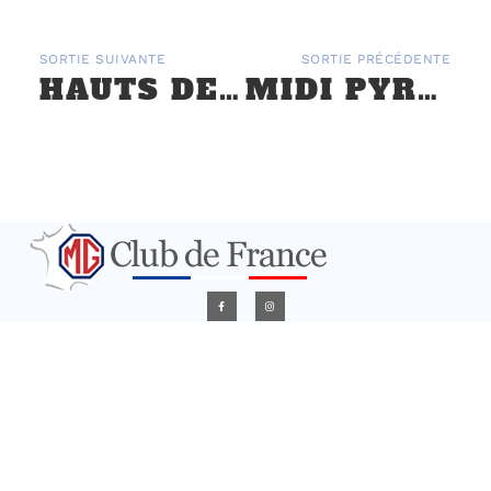
SORTIE SUIVANTE
SORTIE PRÉCÉDENTE
HAUTS DE FRANCE : LE MG CLUB À L’EXPO BOURSE D’ARRAS 17 MARS 2024
MIDI PYRÉNÉES : SALON AUTO MOTO CLASSIC DE TOULOUSE DU 6 AU 8 SEPTEMBRE 2024
PARTENAIRES
CONTACT
L'association