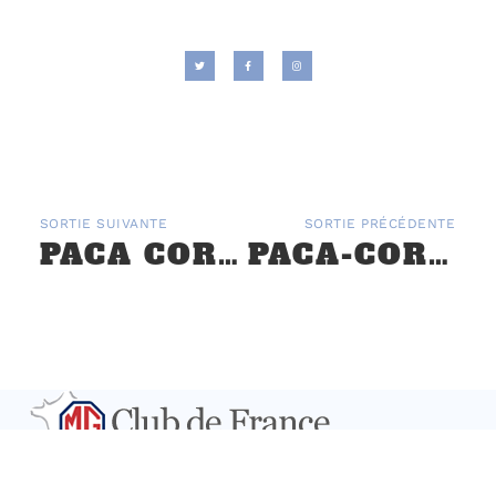
SORTIE SUIVANTE
SORTIE PRÉCÉDENTE
PACA CORSE : LA ROUTE DE JEAN GIONO – 6 ET 7 MARS
PACA-CORSE : LA DRÔME DES TERRITOIRES – 23 AU 25 AVRIL