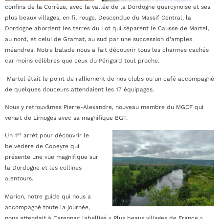
confins de la Corrèze, avec la vallée de la Dordogne quercynoise et ses
plus beaux villages, en fil rouge. Descendue du Massif Central, la
Dordogne abordent les terres du Lot qui séparent le Causse de Martel,
au nord, et celui de Gramat, au sud par une succession d’amples
méandres. Notre balade nous a fait découvrir tous les charmes cachés
car moins célèbres que ceux du Périgord tout proche.
Martel était le point de ralliement de nos clubs ou un café accompagné
de quelques douceurs attendaient les 17 équipages.
Nous y retrouvâmes Pierre-Alexandre, nouveau membre du MGCF qui
venait de Limoges avec sa magnifique BGT.
er
Un 1
arrêt pour découvrir le
belvédère de Copeyre qui
présente une vue magnifique sur
la Dordogne et les collines
alentours.
Marion, notre guide qui nous a
accompagné toute la journée,
nous attendait à Carennac labellisé « Plus beaux villages de France ».