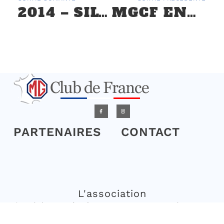
2014 – SILVERSTONE – WE DU 21 ET 22 JUIN
MGCF ENTRE FORTS ET CHÂTEAUX – RÉGION ILE DE FRANCE – 19 MARS
PARTENAIRES
CONTACT
L'association
L’association a pour but de regrouper en France un maximum
d’amateurs de véhicules de la marque anglaise MG et les modèles