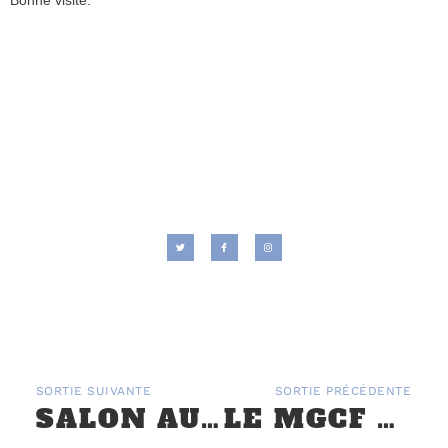
Bonne visite.
SORTIE SUIVANTE
SORTIE PRÉCÉDENTE
SALON AUTO MOTO RÉTRO DE ROUEN – 19 ET 20 SEPTEMBRE 2020
LE MGCF AU SALON AUTO MOTO PRESTIGE ET COLLECTION DE NÎMES LES 4 ET 5 FÉVRIER 2017