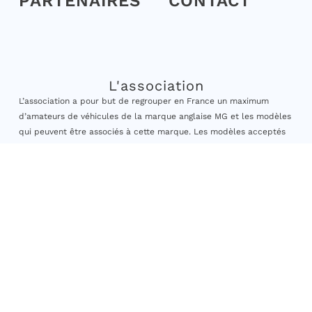
PARTENAIRES
CONTACT
L'association
L’association a pour but de regrouper en France un maximum
d’amateurs de véhicules de la marque anglaise MG et les modèles
qui peuvent être associés à cette marque. Les modèles acceptés
sont ceux dont la date de première mise en circulation est
antérieure au 31/12/2010.
Elle vise à encourager les adhérents à la sauvegarde et à la
préservation des véhicules anciens, à engager des actions de
formation et organiser des sorties, rassemblements à caractère
culturel et historique ainsi que participer à des actions
caritatives. »
© 2026, MG Club de France, tous droits réservés