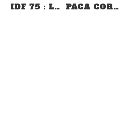
IDF 75 : LANCEMENT MG3
PACA CORSE : REPAS DE DÉBUT 2025 – 25 JANVIER
PARTENAIRES
CONTACT
L'association
L’association a pour but de regrouper en France un maximum
d’amateurs de véhicules de la marque anglaise MG et les modèles