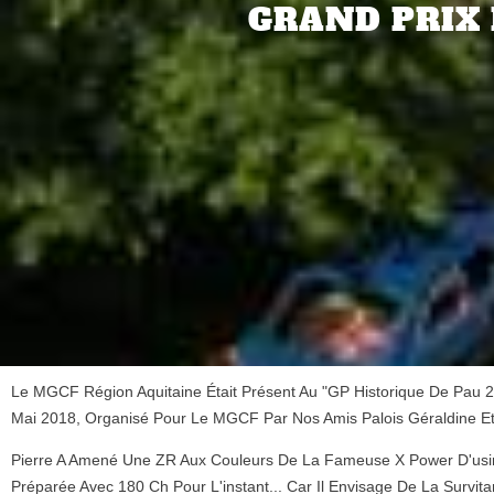
GRAND PRIX 
Le MGCF Région Aquitaine Était Présent Au "GP Historique De Pau 2
Mai 2018, Organisé Pour Le MGCF Par Nos Amis Palois Géraldine Et 
Pierre A Amené Une ZR Aux Couleurs De La Fameuse X Power D'usin
Préparée Avec 180 Ch Pour L'instant... Car Il Envisage De La Survit