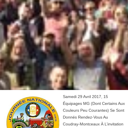
Samedi 29 Avril 2017, 15
Équipages MG (dont Certains Aux
Couleurs Peu Courantes) Se Sont
Donnés Rendez-Vous Au
Coudray-Montceaux À L’invitation