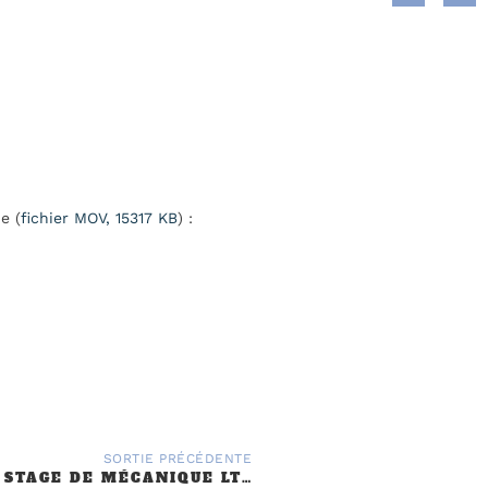
e (
fichier MOV, 15317 KB
) :
SORTIE PRÉCÉDENTE
2011 – 5ÈME STAGE DE MÉCANIQUE LT CAMILLE JENATZY PARIS 18EME