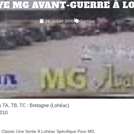
YE MG AVANT-GUERRE À LO
26 juillet 2010
Sorties
 TA, TB, TC : Bretagne (Lohéac)
2010
s Classic Une Sortie À Lohéac Spécifique Pour MG