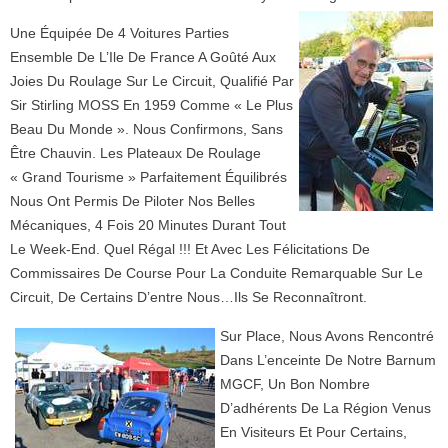
Une Équipée De 4 Voitures Parties
Ensemble De L’Ile De France A Goûté Aux
Joies Du Roulage Sur Le Circuit, Qualifié Par
Sir Stirling MOSS En 1959 Comme « Le Plus
Beau Du Monde ». Nous Confirmons, Sans
Être Chauvin. Les Plateaux De Roulage
« Grand Tourisme » Parfaitement Équilibrés
Nous Ont Permis De Piloter Nos Belles
Mécaniques, 4 Fois 20 Minutes Durant Tout
Le Week-End. Quel Régal !!! Et Avec Les Félicitations De
Commissaires De Course Pour La Conduite Remarquable Sur Le
Circuit, De Certains D’entre Nous…Ils Se Reconnaîtront.
S
Ur
Place, Nous Avons Rencontré
Dans L’enceinte De Notre Barnum
MGCF, Un Bon Nombre
D’adhérents De La Région Venus
En Visiteurs Et Pour Certains,