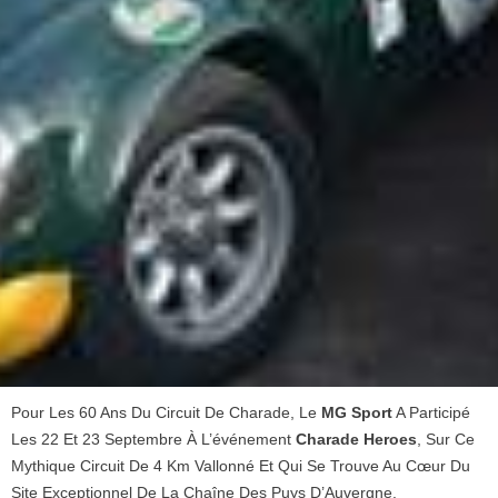
Pour Les 60 Ans Du Circuit De Charade, Le
MG Sport
A Participé
Les 22 Et 23 Septembre À L’événement
Charade Heroes
, Sur Ce
Mythique Circuit De 4 Km Vallonné Et Qui Se Trouve Au Cœur Du
Site Exceptionnel De La Chaîne Des Puys D’Auvergne.