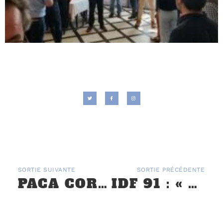
SORTIE SUIVANTE
SORTIE PRÉCÉDENTE
PACA CORSE : RALLYE ALPES MÉDITERRANÉE – 24 AU 26 AVRIL
IDF 91 : « LEVER DE RIDEAU 2025 » EN ESSONNE – 26 ET 27 AVRIL