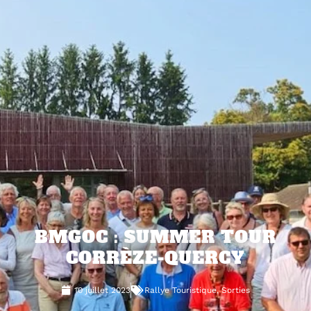
BMGOC : SUMMER TOUR
CORRÈZE-QUERCY
10 juillet 2023
Rallye Touristique
,
Sorties