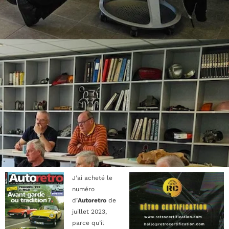
J’ai acheté le
numéro
d’
Autoretro
de
juillet 2023,
parce qu’il