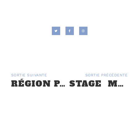
SORTIE SUIVANTE
SORTIE PRÉCÉDENTE
RÉGION PACA : JOURNÉE SOUS LE CAPOT SAMEDI 8 JUILLET
STAGE MÉCANIQUE À ARMENTIÈRES (59) DU 24 AU 26 AVRIL 2024