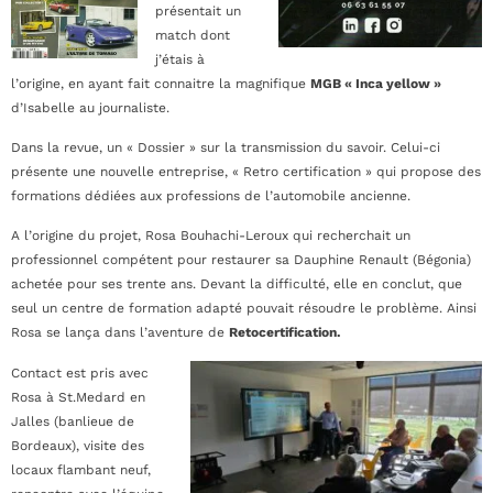
présentait un
match dont
j’étais à
l’origine, en ayant fait connaitre la magnifique
MGB « Inca yellow »
d’Isabelle au journaliste.
Dans la revue, un « Dossier » sur la transmission du savoir. Celui-ci
présente une nouvelle entreprise, « Retro certification » qui propose des
formations dédiées aux professions de l’automobile ancienne.
A l’origine du projet, Rosa Bouhachi-Leroux qui recherchait un
professionnel compétent pour restaurer sa Dauphine Renault (Bégonia)
achetée pour ses trente ans. Devant la difficulté, elle en conclut, que
seul un centre de formation adapté pouvait résoudre le problème. Ainsi
Rosa se lança dans l’aventure de
Retocertification.
Contact est pris avec
Rosa à St.Medard en
Jalles (banlieue de
Bordeaux), visite des
locaux flambant neuf,