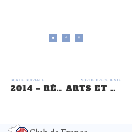
SORTIE SUIVANTE
SORTIE PRÉCÉDENTE
2014 – RÉUNION MGCF – MGCC CHINE À PARIS LE 17 JUIN
ARTS ET ELÉGANCE, CHANTILLY, 3 & 4 SEPTEMBRE 2016