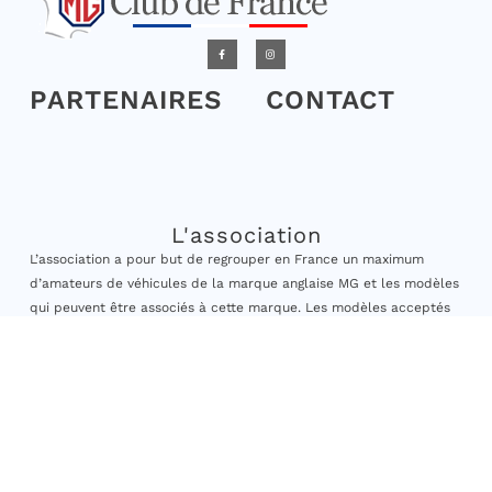
PARTENAIRES
CONTACT
L'association
L’association a pour but de regrouper en France un maximum
d’amateurs de véhicules de la marque anglaise MG et les modèles
qui peuvent être associés à cette marque. Les modèles acceptés
sont ceux dont la date de première mise en circulation est
antérieure au 31/12/2010.
Elle vise à encourager les adhérents à la sauvegarde et à la
préservation des véhicules anciens, à engager des actions de
formation et organiser des sorties, rassemblements à caractère
culturel et historique ainsi que participer à des actions
caritatives. »