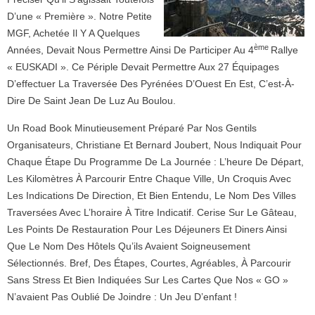
D’une « Première ». Notre Petite
MGF, Achetée Il Y A Quelques
Ème
Années, Devait Nous Permettre Ainsi De Participer Au 4
Rallye
« EUSKADI ». Ce Périple Devait Permettre Aux 27 Équipages
D’effectuer La Traversée Des Pyrénées D’Ouest En Est, C’est-À-
Dire De Saint Jean De Luz Au Boulou.
Un Road Book Minutieusement Préparé Par Nos Gentils
Organisateurs, Christiane Et Bernard Joubert, Nous Indiquait Pour
Chaque Étape Du Programme De La Journée : L’heure De Départ,
Les Kilomètres À Parcourir Entre Chaque Ville, Un Croquis Avec
Les Indications De Direction, Et Bien Entendu, Le Nom Des Villes
Traversées Avec L’horaire À Titre Indicatif. Cerise Sur Le Gâteau,
Les Points De Restauration Pour Les Déjeuners Et Diners Ainsi
Que Le Nom Des Hôtels Qu’ils Avaient Soigneusement
Sélectionnés. Bref, Des Étapes, Courtes, Agréables, À Parcourir
Sans Stress Et Bien Indiquées Sur Les Cartes Que Nos « GO »
N’avaient Pas Oublié De Joindre : Un Jeu D’enfant !