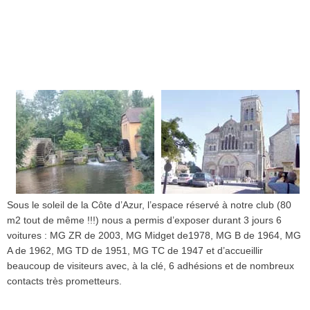
Sous
le
soleil
de la
Côte
d’Azur
,
l’espace
réservé
à
notre
club (80
m2
tout de
même
!!!)
nous
a
permis
d’exposer
durant
3
jours
6
voitures
: MG
ZR
de 2003, MG Midget
de1978
, MG B de 1964, MG
A de 1962, MG TD de 1951, MG
TC
de 1947 et
d’accueillir
beaucoup
de
visiteurs
avec
,
à
la
clé
, 6
adhésions
et de
nombreux
contacts
très
prometteurs.