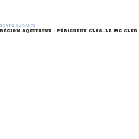
SORTIE SUIVANTE
RÉGION AQUITAINE : PÉRIGUEUX CLASSIC AUTO 11 ET 12 FÉVRIER
PARTENAIRES
CONTACT