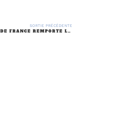
SORTIE PRÉCÉDENTE
LE MG CLUB DE FRANCE REMPORTE LE PRIX DU PLUS BEAU STAND À EPOQU’AUTO 2015
L'association
L’association a pour but de 
véhicules de la marque anglais
cette marque. Les modèles acc
en circulation est antérieure a
Elle vise à encourager les adhé