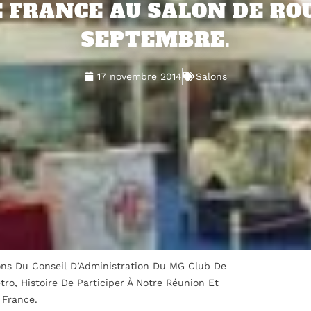
E FRANCE AU SALON DE ROU
SEPTEMBRE.
17 novembre 2014
Salons
ons Du Conseil D’Administration Du MG Club De
o, Histoire De Participer À Notre Réunion Et
 France.