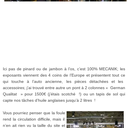
Ici
pas de
pinard
ou
de
jambon
à
l’os
,
c’est
100%
MECANIK
; les
exposants
viennent
des 4 coins de
l’Europe
et
présentent
tout
ce
qui
touche
à
l’auto
ancienne
, les
pièces
détachées
et les
accessoires
;
j’ai
trouvé
entre
autre
un
pont
à
2
colonnes
« German
Qualitat
» pour 1500€ (
j’étais
scotché
!)
ou
un
tapis
de
sol
qui
capte
nos
tâches
d’huile
anglaises
jusqu’à
2
litres
!
Vous
pourriez
penser
que
la
foule
rend la circulation
difficile
,
mais
il
n’en
ait
rien
vu la
taille
du site et