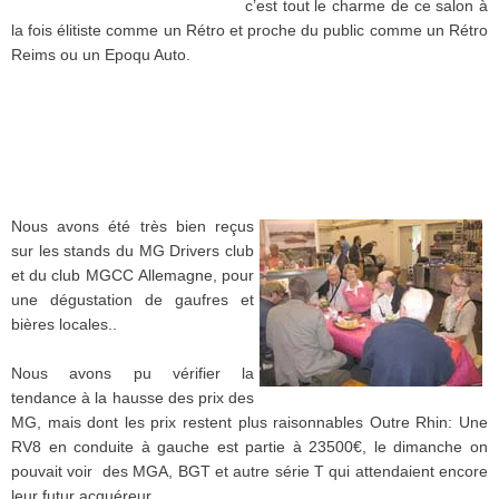
c’est
tout le
charme
de
ce
salon
à
la
fois
élitiste
comme
un
Rétro
et
proche
du public
comme
un
Rétro
Reims
ou
un
Epoqu
Auto.
Nous
avons
été
très
bien
reçus
sur
les stands du MG Drivers club
et du club
MGCC
Allemagne
, pour
une
dégustation
de
gaufres
et
bières
locales..
Nous avons pu vérifier la
tendance à la hausse des prix des
MG, mais dont les prix restent plus raisonnables
Outre
Rhin
:
Une
RV8
en
conduite
à
gauche
est
partie
à
23500€, le
dimanche
on
pouvait
voir
des MGA,
BGT
et
autre
série
T qui
attendaient
encore
leur
futur
acquéreur
.