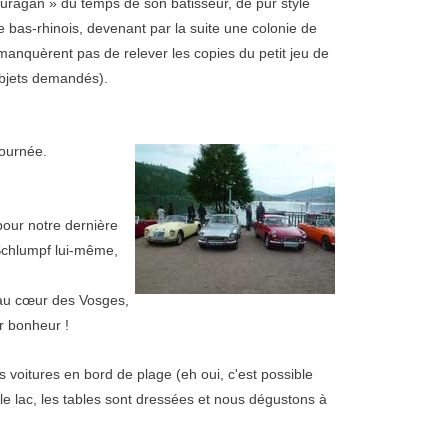
ragan » du temps de son bâtisseur, de pur style
e bas-rhinois, devenant par la suite une colonie de
manquèrent pas de relever les copies du petit jeu de
objets demandés).
journée.
pour notre dernière
 Schlumpf lui-même,
 au cœur des Vosges,
ur bonheur !
es voitures en bord de plage (eh oui, c'est possible
e lac, les tables sont dressées et nous dégustons à