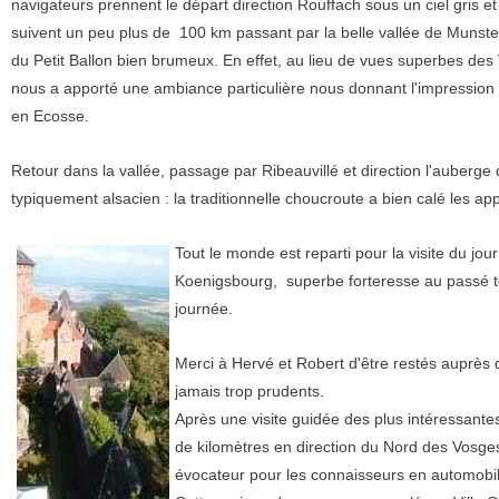
navigateurs prennent le départ direction Rouffach sous un ciel gris e
suivent un peu plus de 100 km passant par la belle vallée de Munster
du Petit Ballon bien brumeux. En effet, au lieu de vues superbes des 
nous a apporté une ambiance particulière nous donnant l'impressio
en Ecosse.
Retour dans la vallée, passage par Ribeauvillé et direction l'auberge
typiquement alsacien : la traditionnelle choucroute a bien calé les app
Tout le monde est reparti pour la visite du jou
Koenigsbourg, superbe forteresse au passé tou
journée.
Merci à Hervé et Robert d'être restés auprès d
jamais trop prudents.
Après une visite guidée des plus intéressantes,
de kilomètres en direction du Nord des Vosge
évocateur pour les connaisseurs en automobil