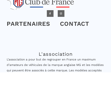
PARTENAIRES
CONTACT
L'association
L’association a pour but de regrouper en France un maximum
d’amateurs de véhicules de la marque anglaise MG et les modèles
qui peuvent être associés à cette marque. Les modèles acceptés
sont ceux dont la date de première mise en circulation est
antérieure au 31/12/2010.
Elle vise à encourager les adhérents à la sauvegarde et à la
préservation des véhicules anciens, à engager des actions de
formation et organiser des sorties, rassemblements à caractère
culturel et historique ainsi que participer à des actions
caritatives. »