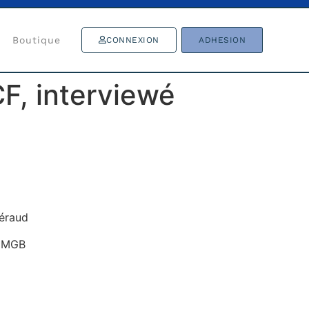
Boutique
CONNEXION
ADHESION
CF, interviewé
Péraud
e MGB