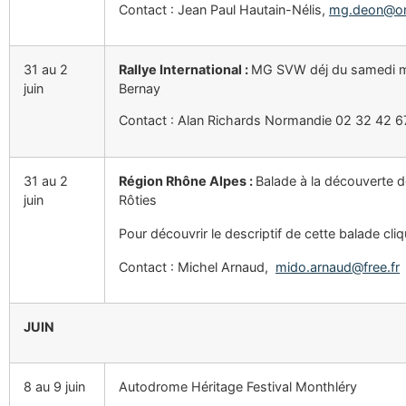
Contact : Jean Paul Hautain-Nélis,
mg.deon@or
31 au 2
Rallye International :
MG SVW déj du samedi m
juin
Bernay
Contact : Alan Richards Normandie 02 32 42 6
31 au 2
Région Rhône Alpes :
Balade à la découverte 
juin
Rôties
Pour découvrir le descriptif de cette balade cli
Contact : Michel
Arnaud
,
mido.arnaud@free.fr
JUIN
8 au 9 juin
Autodrome Héritage Festival Monthléry