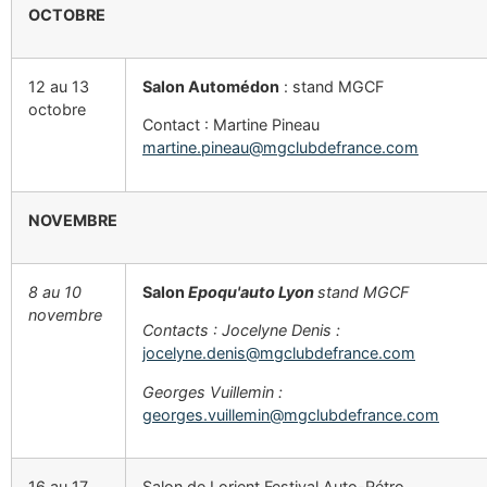
OCTOBRE
12 au 13
Salon Automédon
: stand MGCF
octobre
Contact : Martine Pineau
martine.pineau@mgclubdefrance.com
NOVEMBRE
8 au 10
Salon
Epoqu'auto Lyon
stand
MGCF
novembre
Contacts : Jocelyne Denis :
jocelyne.denis@mgclubdefrance.com
Georges Vuillemin :
georges.vuillemin@mgclubdefrance.com
16 au 17
Salon de Lorient Festival Auto-Rétro