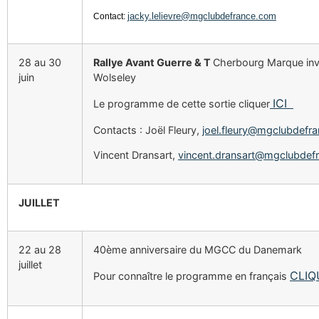
jacky.lelievre@mgclubdefrance.com
Contact:
28 au 30
Rallye Avant Guerre & T
Cherbourg Marque inv
juin
Wolseley
ICI
Le programme de cette sortie cliquer
Contacts : Joël Fleury,
joel.fleury@mgclubdefr
Vincent Dransart,
vincent.dransart@mgclubdef
JUILLET
22 au 28
40ème anniversaire du MGCC du Danemark
juillet
CLIQ
Pour connaître le programme en français