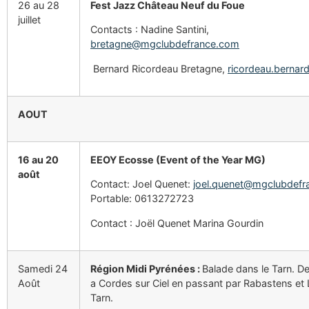
26 au 28
Fest Jazz Château Neuf du Foue
juillet
Contacts : Nadine Santini,
bretagne@mgclubdefrance.com
Bernard Ricordeau Bretagne,
ricordeau.bernar
AOUT
16 au 20
EEOY Ecosse (Event of the Year MG)
août
Contact: Joel Quenet:
joel.quenet@mgclubdefr
Portable: 0613272723
Contact : Joël Quenet Marina Gourdin
Samedi 24
Région Midi Pyrénées :
Balade dans le Tarn. D
Août
a Cordes sur Ciel en passant par Rabastens et L
Tarn.