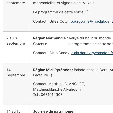
septembre
morvandelles et vignoble de l’Auxois
ICI
Le programme de cette sortie
Contact : Gilles Coty,
bourgogne@mgclubdefr
7 au 8
Région Normandie
: Rallye du bout du monde 
septembre
Cotentin Le programme de cette sort
Contact : Alain Danoy,
alain.danoy@wanadoo.f
14
Région Midi Pyrénées :
Balade dans le Gers (A
Septembre
Lectoure…)
Contact: Matthieu BLANCHET,
Matthieu.blanchet@yahoo.fr
Tel : 0631014908
14 au 15
Journée du patrimoine