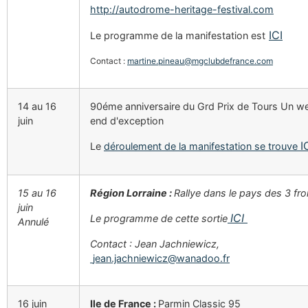
http://autodrome-heritage-festival.com
ICI
Le programme de la manifestation est
Contact :
martine.pineau@mgclubdefrance.com
14 au 16
90éme anniversaire du Grd Prix de Tours Un w
juin
end d'exception
I
Le
déroulement de la manifestation se trouve
15 au 16
Région Lorraine :
Rallye dans le pays des 3 fro
juin
ICI
Le programme de cette sortie
Annulé
Contact : Jean Jachniewicz,
jean.jachniewicz@wanadoo.fr
16 juin
Ile de France :
Parmin Classic 95