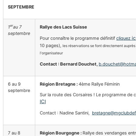
SEPTEMBRE
er
1
au 7
Rallye des Lacs Suisse
septembre
ic
Pour connaître le programme définitif
cliquez
10 pages),
les réservations se font directement auprès
l'organisateur
Contact : Bernard Douchet,
b.douchet@hotmai
6 au 9
Région Bretagne :
4ème Rallye Féminin
septembre
Sur la route des Corsaires ! Le programme de c
ICI
Contact : Nadine Santini,
bretagne@mgclubdef
7 au 8
Région Bourgogne :
Rallye des vendanges entr