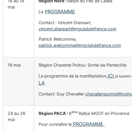
18 au 19
Région Nord :
Rallye du Pas de Calais
mai
PROGRAMME
Le
Contact : V
incent
Dransart,
vincent.dransart@mgclubdefrance.com
Patrick Welcomme,
patrick.welcomme@mgclubdefrance.com
19 mai
Région Charente Poitou: Sortie de Pentecôte
ICI
Le programme de la manifestation
le bulletin
LA
Contact: Guy Chevalier
chevalierguymg@hotmai
ème
24 au 26
Région PACA :
6
Rallye MGCF en Provence
mai
PROGRAMME
Pour connaître le