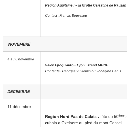
Région Aquitaine : « la Grotte Célestine de Rauzan
Contact : Francis Bouyssou
NOVEMBRE
4 au 6 novembre
Salon Epoqu’auto – Lyon : stand MGCF
Contacts : Georges Vuillemin ou Jocelyne Denis
DECEMBRE
11 décembre
ème
Région Nord Pas de Calais :
fête du 50
a
cubain à Oxelaere au pied du mont Cassel