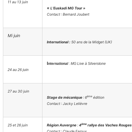
11 au 13 juin
«
L’Euskadi MG Tour »
Contact : Bernard Joubert
Mi juin
International :
50 ans de la Midget (UK)
I
nternational
: MG Live à Silverstone
24 au 26 juin
27 au 30 juin
ème
Stage de mécanique
: 6
édition
Contact : Jacky Lelièvre
ème
25 et 26 juin
Région Auvergne
:
4
rallye des Vaches Rouges
Contact : Claude Faroux