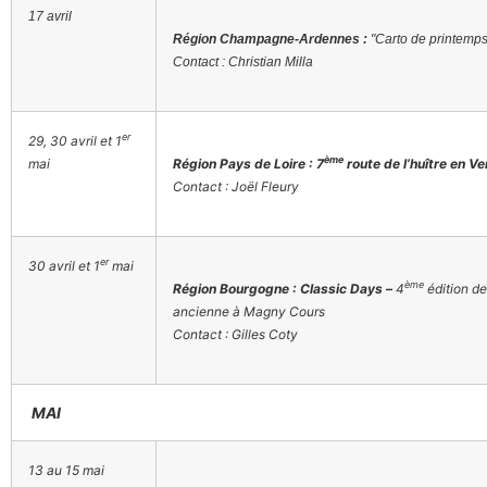
17 avril
Région Champagne-Ardennes :
"Carto de printemp
Contact : Christian Milla
er
29, 30 avril et 1
ème
mai
Région Pays de Loire : 7
route de l’huître en V
Contact : Joël Fleury
er
30 avril et 1
mai
ème
Région Bourgogne : Classic Days –
4
édition de
ancienne à Magny Cours
Contact : Gilles Coty
MAI
13 au 15 mai