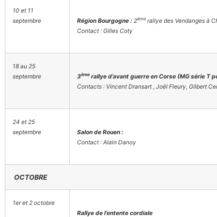
10 et 11
ème
septembre
Région Bourgogne :
2
rallye des Vendanges à C
Contact : Gilles Coty
18 au 25
ème
septembre
3
rallye d’avant guerre en Corse (MG série T p
Contacts : Vincent Dransart , Joël Fleury, Gilbert Cer
24 et 25
septembre
Salon de Rouen :
Contact : Alain Danoy
OCTOBRE
1er et 2 octobre
Rallye de l’entente cordiale