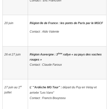
Contact : Eric Francolin
20 juin
Région Ile de France : les ponts de Paris par le MGCF
Contact : Aldo Valente
ème
26 et 27 juin
Région Auvergne : 3
rallye « au pays des vaches
rouges »
Contact : Claude Faroux
er
27 juin au 1
L' "Ardèche MG Tour" :
départ du Puy en Velay et
juillet
arrivée "Les Vans"
Contact : Francis Bouyssou