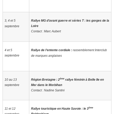
3, 4 et 5
Rallye MG d’avant guerre et séries T : les gorges de la
Loire
septembre
Contact : Marc Aubert
4 et 5
Rallye de l’entente cordiale :
rassemblement Interclub
septembre
de marques anglaises
ème
10 au 13
Région Bretagne : 2
rallye féminin à Belle Ile en
septembre
Mer dans le Morbihan
Contact : Nadine Santini
ème
11 et 12
Rallye touristique en Haute Savoie : le 3
septembre
Rebloch’run