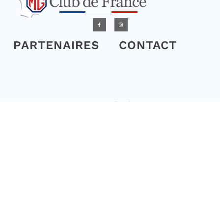
PARTENAIRES
CONTACT
L'association
L’association a pour but de regrouper en France un maximum
d’amateurs de véhicules de la marque anglaise MG et les modèles
qui peuvent être associés à cette marque. Les modèles acceptés
sont ceux dont la date de première mise en circulation est
antérieure au 31/12/2010.
Elle vise à encourager les adhérents à la sauvegarde et à la
préservation des véhicules anciens, à engager des actions de
formation et organiser des sorties, rassemblements à caractère
culturel et historique ainsi que participer à des actions
caritatives. »