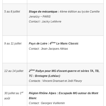
Stage de mécanique :
4ème édition au lycée Camille
5 au 8 juillet
Jenatzy – PARIS
Contact : Jacky Lelièvre
ème
9 au 11 juillet
Pays de Loire : 4
Le Mans Classic
Contact : Jean-Jacques Athias
ème
12 au 14 juillet
2
Rallye pour MG d’avant-guerre et séries TA, TB,
TC : Bretagne (Lohéac)
Contacts : Vincent Dransart et Joël Fleury
er
30 juillet au 1
Région Rhône Alpes : Escapade MG autour du Mont
Blanc
août
Contact : Georges Vuillemin