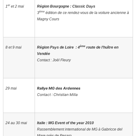
er
1
et 2 mai
Région Bourgogne : Classic Days
ème
3
édition de ce rendez-vous de la voiture ancienne à
Magny Cours
ème
8 et 9 mai
Région Pays de Loire : 4
route de l’huître en
Vendée
Contact : Joël Fleury
Rallye MG des Ardennes
29 mai
Contact : Christian Milla
24 au 30 mai
Italie : MG Event of the year 2010
Rassemblement international de MG à Gabricce del
Mare près de Pesaro.