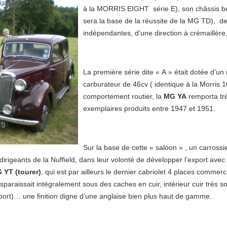
à la MORRIS EIGHT série E), son châssis bén
sera la base de la réussite de la MG TD), d
indépendantes, d’une direction à crémaillère
La première série dite « A » était dotée d’
carburateur de 46cv ( identique à la Morris 10
comportement routier, la
MG YA
remporta trè
exemplaires produits entre 1947 et 1951.
Sur la base de cette « saloon » , un carrossie
s dirigeants de la Nuffield, dans leur volonté de développer l’export ave
 YT (tourer)
, qui est par ailleurs le dernier cabriolet 4 places commerc
isparaissait intégralement sous des caches en cuir, intérieur cuir très 
export)… une finition digne d’une anglaise bien plus haut de gamme.