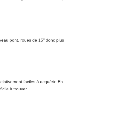
.
veau pont, roues de 15’’ donc plus
relativement faciles à acquérir. En
cile à trouver.