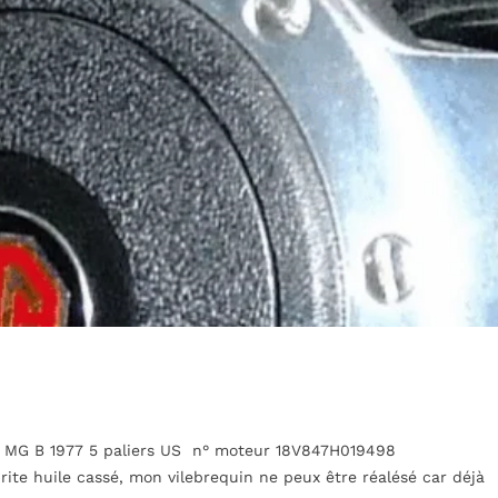
ma MG B 1977 5 paliers US n° moteur 18V847H019498
urite huile cassé, mon vilebrequin ne peux être réalésé car déjà